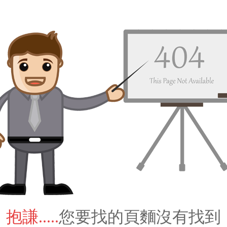
抱謙.....
您要找的頁麵沒有找到