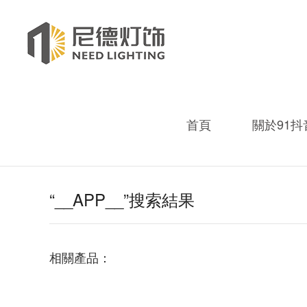
熱門關鍵詞：
成品抖音短视频裝飾燈
別墅燈飾
91
首頁
關於91抖
“__APP__”搜索結果
相關產品：