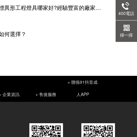
中山成品抖音短视频非標異形工程燈具哪家好?經驗豐富的廠家介紹
400電話
選擇？
掃一掃
+ 聯係91抖音成
+ 企業資訊
+ 售後服務
人APP