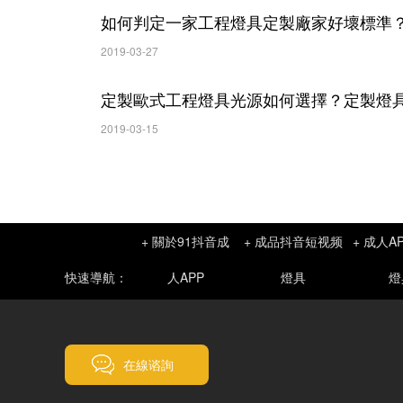
如何判定一家工程燈具定製廠家好壞標準
2019-03-27
定製歐式工程燈具光源如何選擇？定製
2019-03-15
+ 關於91抖音成
+ 成品抖音短视频
+ 成人A
快速導航：
人APP
燈具
燈
在線谘詢