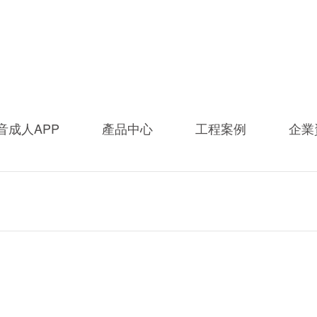
成人抖音小视频燈具
成人APP抖音處燈具
音成人APP
產品中心
工程案例
企業