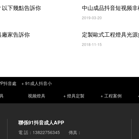
？以下幾點告訴你
2019-03-20
燈具廠家告訴你
定製歐式工程燈具光源如何
2018-11-15
PP抖音處
+ 91成人抖音小
具
视频燈具
+ 燈具定製
+ 工程案例
聯係91抖音成人APP
電 話：13822756345 傳真：